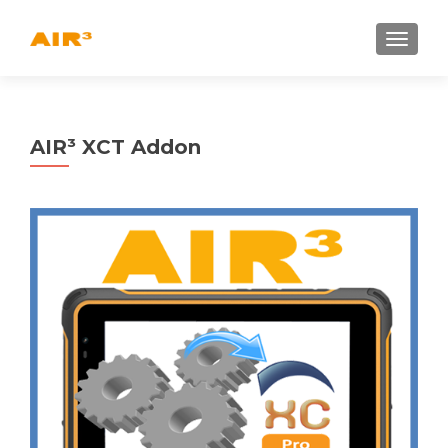
AFFICH
AIR³ XCT Addon