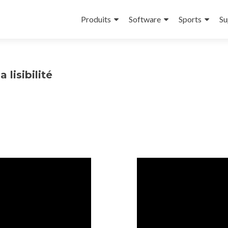
Aller
au
Produits
Software
Sports
Su
contenu
principal
 lisibilité