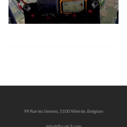
99 Rue les tiennes, 5100 Wierde, Belgium
info@fly-air3.com