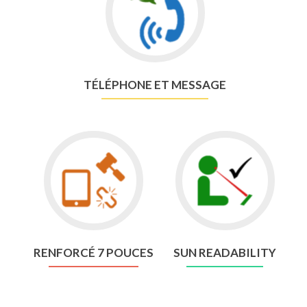
Phone&Message
TÉLÉPHONE ET MESSAGE
Go
Go
to
to
Rugged
Sun
7
readability
RENFORCÉ 7 POUCES
SUN READABILITY