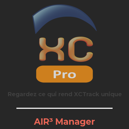
Regardez ce qui rend XCTrack unique
AIR³ Manager