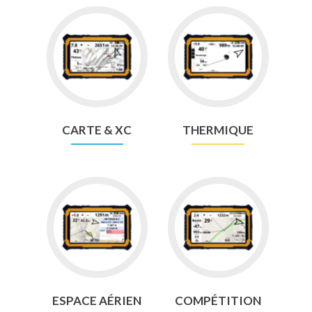
Go
Go
to
to
Map
Thermal
&
XC
CARTE & XC
THERMIQUE
Go
Go
to
to
AIRSPACE
Competition
ESPACE AÉRIEN
COMPÉTITION