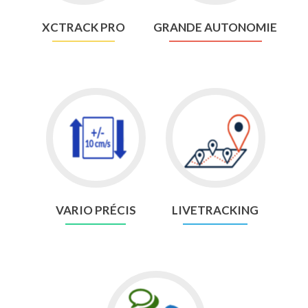
XCTRACK PRO
GRANDE AUTONOMIE
Go
Go
to
to
Accurate
Livetracking
vario
VARIO PRÉCIS
LIVETRACKING
Go
to